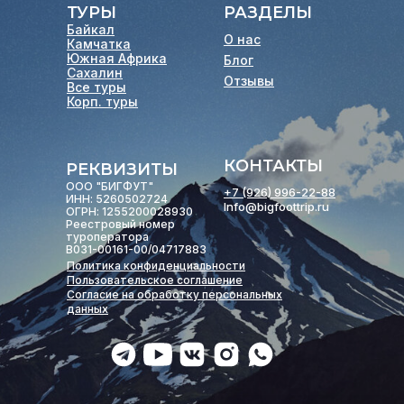
ТУРЫ
РАЗДЕЛЫ
Байкал
О нас
Камчатка
Южная Африка
Блог
Сахалин
Отзывы
Все туры
Корп. туры
КОНТАКТЫ
РЕКВИЗИТЫ
ООО "БИГФУТ"
+7 (926) 996-22-88
ИНН: 5260502724
Info@bigfoottrip.ru
ОГРН: 1255200028930
Реестровый номер
туроператора
В031-00161-00/04717883
Политика конфиденциальности
Пользовательское соглашение
Согласие на обработку персональных
данных