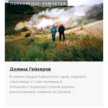
ПОПУЛЯРНОЕ
КАМЧАТКА
8 дней
июль - сентябрь
10 дней
Долина Гейзеров
В самом сердце Камчатского края, надежно
спрятанная от глаз человека в
большом и труднодоступном ущелье,
расположилась знаменитая Долина...
12.07.2023
КАМЧАТКА
ЮАР