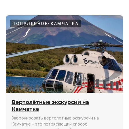
УВИДЕТЬ МАКСИМУМ
ГАРДЕН РУ
8 дней среди вулканов, медведей, океана.
Захватывающие пей
Испытайте дикую природу во всей ее красоте!
океанов и яркий фи
ПОПУЛЯРНОЕ
КАМЧАТКА
приключению?
СЛОЖНОСТЬ
КОМФОРТ
СЛОЖНОСТЬ
Подробнее
П
Вертолётные экскурсии на
Камчатке
Забронировать вертолетные экскурсии на
Камчатке – это потрясающий способ