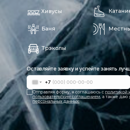
Катани
Хивусы
Баня
Местны
Трэколы
Оставляйте заявку и успейте занять луч
+7
Отправляя форму, я соглашаюсь с
политикой 
пользовательским соглашением
, а также даю
персональных данных.