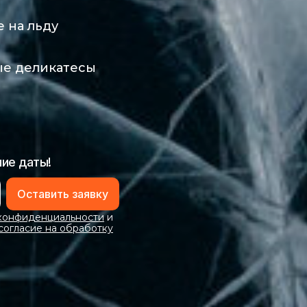
е на льду
е деликатесы
шие даты!
Оставить заявку
конфиденциальности
и
согласие на обработку