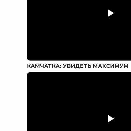
КАМЧАТКА: УВИДЕТЬ МАКСИМУМ
Bigfoot путешествия по Камчатке и Африке на карте
Bigfoot путешествия по Камчатке и Африке на карте Камчатского 
Bigfoot путешествия по Камчатке и Африке на карте Камчатского края — Яндекс Карты