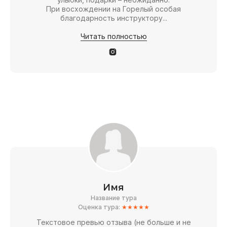
При восхождении на Горелый особая
благодарность инструктору...
Читать полностью
КАМЧАТКА
ЮАР
УВИДЕТЬ МАКСИМУМ
ГАРДЕН РУ
8 дней среди вулканов, медведей, океана.
Захватывающие пей
Испытайте дикую природу во всей ее красоте!
океанов и яркий фи
приключению?
СЛОЖНОСТЬ
КОМФОРТ
СЛОЖНОСТЬ
Подробнее
П
Имя
Название тура
Оценка тура:
★★★★★
Текстовое превью отзыва (не больше и не