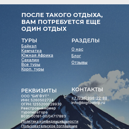
ПОСЛЕ ТАКОГО ОТДЫХА,
ВАМ ПОТРЕБУЕТСЯ ЕЩЕ
ОДИН ОТДЫХ
ТУРЫ
РАЗДЕЛЫ
Байкал
О нас
Камчатка
Южная Африка
Блог
Сахалин
Отзывы
Все туры
Корп. туры
КОНТАКТЫ
РЕКВИЗИТЫ
ООО "БИГФУТ"
+7 (926) 996-22-88
ИНН: 5260502724
Info@bigfoottrip.ru
ОГРН: 1255200028930
Реестровый номер
туроператора
В031-00161-00/04717883
Политика конфиденциальности
Пользовательское соглашение