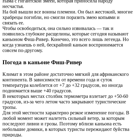
Нама с гигантской змеей, которая приносила народу
несчастья.
На бой вышли все воины племени. Он был жестокий, многие
храбрецы погибли, но смогли поразить змею копьями и
связать ее.
Чтобы освободиться, она сильно извивалась — так и
появились глубокие расщелины, которые сегодня называют
каньоном Фиш-Ривер. Конечно, это всего лишь легенда. Но
когда узнаешь о ней, бескрайний каньон воспринимается
совсем по-другому.
Погода в каньоне Фиш-Ривер
Климат в этом районе достаточно мягкий для африканского
континента. В зависимости от времени года и суток
температура колеблется от +7 до +32 градусов, но иногда
поднимается выше +40 градусов.
В некоторых местах столбик термометра взлетает до +50-60
градусов, из-за чего летом часто закрывают туристические
тропы.
Для этой местности характерно резкое изменение погоды. В
любой момент может налететь сильный ветер, за которым
последуют ливни и грозы. Поэтому вблизи каньона есть
небольшие домики, в которых туристы пережидают буйства
природы.