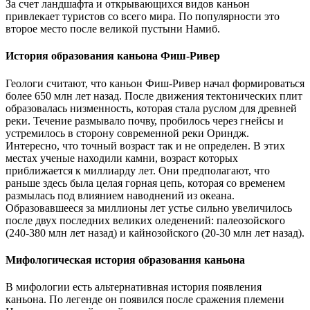
За счет ландшафта и открывающихся видов каньон
привлекает туристов со всего мира. По популярности это
второе место после великой пустыни Намиб.
История образования каньона Фиш-Ривер
Геологи считают, что каньон Фиш-Ривер начал формироваться
более 650 млн лет назад. После движения тектонических плит
образовалась низменность, которая стала руслом для древней
реки. Течение размывало почву, пробилось через гнейсы и
устремилось в сторону современной реки Ориндж.
Интересно, что точный возраст так и не определен. В этих
местах ученые находили камни, возраст которых
приближается к миллиарду лет. Они предполагают, что
раньше здесь была целая горная цепь, которая со временем
размылась под влиянием наводнений из океана.
Образовавшееся за миллионы лет устье сильно увеличилось
после двух последних великих оледенений: палеозойского
(240-380 млн лет назад) и кайнозойского (20-30 млн лет назад).
Мифологическая история образования каньона
В мифологии есть альтернативная история появления
каньона. По легенде он появился после сражения племени