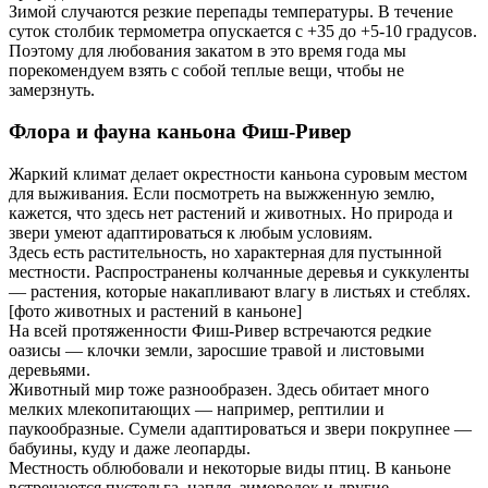
Зимой случаются резкие перепады температуры. В течение
суток столбик термометра опускается с +35 до +5-10 градусов.
Поэтому для любования закатом в это время года мы
порекомендуем взять с собой теплые вещи, чтобы не
замерзнуть.
Флора и фауна каньона Фиш-Ривер
Жаркий климат делает окрестности каньона суровым местом
для выживания. Если посмотреть на выжженную землю,
кажется, что здесь нет растений и животных. Но природа и
звери умеют адаптироваться к любым условиям.
Здесь есть растительность, но характерная для пустынной
местности. Распространены колчанные деревья и суккуленты
— растения, которые накапливают влагу в листьях и стеблях.
[фото животных и растений в каньоне]
На всей протяженности Фиш-Ривер встречаются редкие
оазисы — клочки земли, заросшие травой и листовыми
деревьями.
Животный мир тоже разнообразен. Здесь обитает много
мелких млекопитающих — например, рептилии и
паукообразные. Сумели адаптироваться и звери покрупнее —
бабуины, куду и даже леопарды.
Местность облюбовали и некоторые виды птиц. В каньоне
встречаются пустельга, цапля, зимородок и другие.