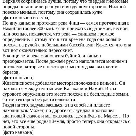
Верхняя сохранилась лучше, потому что твердые гнейсовые
породы остановили речную и воздушную эрозию. Нижней
повезло меньше, поэтому она сохранилась хуже.
[фото каньона из тура]
По дну каньона протекает река Фиш — самая протяженная в
Намибии (более 800 км). Если приехать сюда зимой, весной
или осенью, покажется, что река — слишком громкое
определение. Потому что в эти времена года она больше
похожа на ручей с небольшими бассейнами. Кажется, что она
вот-вот окончательно пересохнет.
В конце лета река становится буйной, и каньон
преображается. После дождей русло наполняется мощными
потоками, которые в некоторых местах даже выходят из
берегов.
[фото каньона]
Живописности добавляет месторасположение каньона. Он
находится между пустынями Калахари и Намиб. Из-за
сурового окружения это место похоже на бесплодные земли,
сотни гектаров без растительности.
Глядя на это, задумываешься, а на своей ли планете
находишься. Может, по дороге от лаунджа произошел
квантовый скачок и мы оказались где-нибудь на Марсе… Но
нет, это все еще родная Земля, просто теперь она открылась с
новой стороны.
[фото каньона]